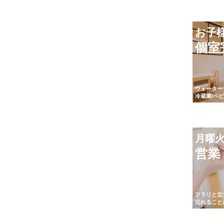
お子
個室
ウォーター
冷蔵庫/ベ
月曜
営業
フラリと立
忘れること