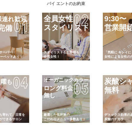
バイ エントのお約束
全員女性
9:30〜
様連れ歓迎
スタイリスト
営業開
完備
サーバー/
スタイリストもお客様も
「気軽に キレイに
ビーベッドあり！
全員女性！
女性による女性の
炭酸シ
オーガニックカラー
火曜も
ロング料金
無料
無し
ち寄れて、日常を
厳選した低刺激の
デトックス効果の
ができるサロン
こだわりメニュー多数あり！
炭酸のチカラ