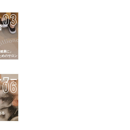
始
 健康に」
ためのサロン
ャワー
ある