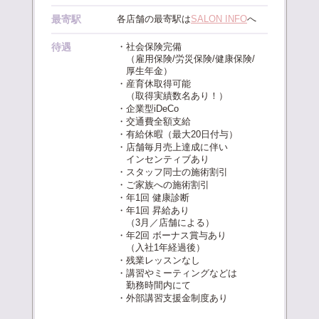
最寄駅
各店舗の最寄駅は
SALON INFO
へ
待遇
・社会保険完備
（雇用保険/労災保険/健康保険/
厚生年金）
・産育休取得可能
（取得実績数名あり！）
・企業型iDeCo
・交通費全額支給
・有給休暇（最大20日付与）
・店舗毎月売上達成に伴い
インセンティブあり
・スタッフ同士の施術割引
・ご家族への施術割引
・年1回 健康診断
・年1回 昇給あり
（3月／店舗による）
・年2回 ボーナス賞与あり
（入社1年経過後）
・残業レッスンなし
・講習やミーティングなどは
勤務時間内にて
・外部講習支援金制度あり