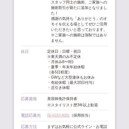
スタッフ同士の施術、ご家族への
施術割引が新たに追加となりまし
た！
感謝の気持ち「ありがとう」のオ
モイを伝える場としてぜひご活用
いただきたいと思っております。
※ご家族への施術は強制ではあり
ません。
休日
定休日：日曜・祝日
※東天満のみ不定休
・月休み8〜9日
・夏季・年末年始休暇
（各5日程度）
・GWなど大型連休もお休み
・有給休暇（最大20日付与）
・忌引き休暇
応募資格
美容師免許保持者
※スタイリスト歴3年以上歓迎
電話応募先
06-6243-8081
（採用担当）
応募方法
まずはお気軽に公式ライン・お電話