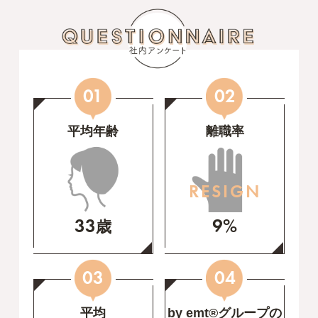
01
02
平均年齢
離職率
RESIGN
33
9%
歳
03
04
平均
by emt®グループの