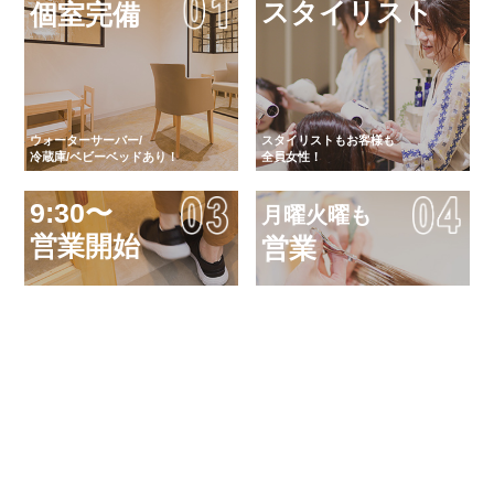
スタイリスト
個室完備
ウォーターサーバー/
スタイリストもお客様も
冷蔵庫/ベビーベッドあり！
全員女性！
9:30〜
月曜火曜も
営業開始
営業
「気軽に キレイに 健康に」
フラリと立ち寄れて、日常を
女性による女性のためのサロン
忘れることができるサロン
オーガニックカラ
炭酸シャワー
ー
ロング料金
無し
無料