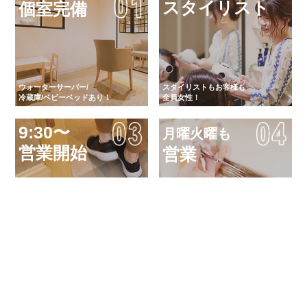
スタイリスト
個室完備
ウォーターサーバー/
スタイリストもお客様も
冷蔵庫/ベビーベッドあり！
全員女性！
9:30〜
月曜火曜も
営業開始
営業
「気軽に キレイに 健康に」
フラリと立ち寄れて、日常を
女性による女性のためのサロン
忘れることができるサロン
オーガニックカラ
炭酸シャワー
ー
ロング料金
無し
無料