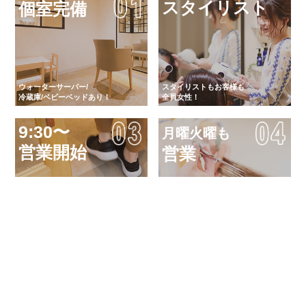
スタイリスト
個室完備
ウォーターサーバー/
スタイリストもお客様も
冷蔵庫/ベビーベッドあり！
全員女性！
9:30〜
月曜火曜も
営業開始
営業
「気軽に キレイに 健康に」
フラリと立ち寄れて、日常を
女性による女性のためのサロン
忘れることができるサロン