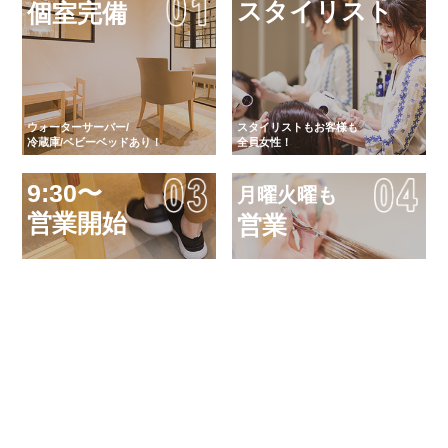
スタイリスト
個室完備
ウォーターサーバー/
スタイリストもお客様も
冷蔵庫/ベビーベッドあり！
全員女性！
9:30〜
月曜火曜も
営業開始
営業
「気軽に キレイに 健康に」
フラリと立ち寄れて、日常を
女性による女性のためのサロン
忘れることができるサロン