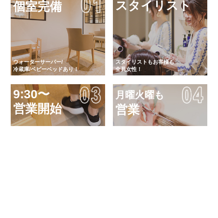
スタイリスト
個室完備
ウォーターサーバー/
スタイリストもお客様も
冷蔵庫/ベビーベッドあり！
全員女性！
9:30〜
月曜火曜も
営業開始
営業
「気軽に キレイに 健康に」
フラリと立ち寄れて、日常を
女性による女性のためのサロン
忘れることができるサロン
オーガニックカラ
炭酸シャワー
ー
ロング料金
無し
無料