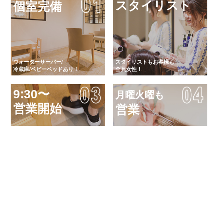
スタイリスト
個室完備
ウォーターサーバー/
スタイリストもお客様も
冷蔵庫/ベビーベッドあり！
全員女性！
9:30〜
月曜火曜も
営業開始
営業
「気軽に キレイに 健康に」
フラリと立ち寄れて、日常を
女性による女性のためのサロン
忘れることができるサロン
オーガニックカラ
炭酸シャワー
ー
ロング料金
無し
無料